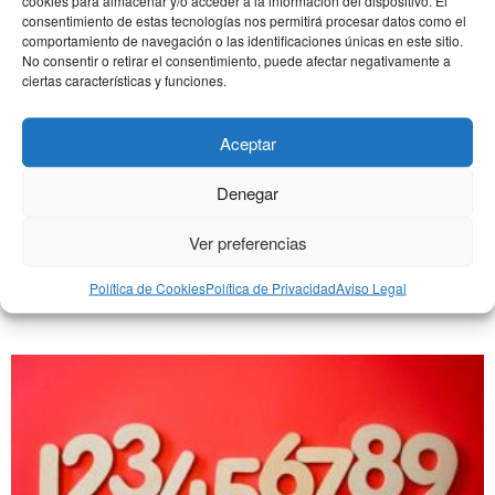
cookies para almacenar y/o acceder a la información del dispositivo. El
consentimiento de estas tecnologías nos permitirá procesar datos como el
comportamiento de navegación o las identificaciones únicas en este sitio.
No consentir o retirar el consentimiento, puede afectar negativamente a
FP VS Universidad
ciertas características y funciones.
noviembre 7, 2018
Aceptar
Ya estás terminando Bachillerato y te
planteas la pregunta, ¿Grado Superior de FP
Denegar
o Universidad? Desde hace muchos años el
prestigio de la Universidad e
Ver preferencias
Más
LEER MÁS
Política de Cookies
Política de Privacidad
Aviso Legal
información »