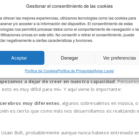
Gestionar el consentimiento de las cookies
a ofrecer las mejores experiencias, utilizamos tecnologías como las cookies para
temáticas y física me he encontrado con muchos tipos de alumn
acenar y/o acceder a la información del dispositivo. El consentimiento de estas
nologías nos permitirá procesar datos como el comportamiento de navegación o la
ucen amor u odio
. No suele haber términos medios.
ntificaciones únicas en este sitio. No consentir o retirar el consentimiento, puede
ctar negativamente a ciertas características y funciones.
uy sencillo, cuando solucionamos un problema y vemos que som
 este..?, !Ponme otro que lo saco! Entramos en un círculo en el
Aceptar
Denegar
Ver preferencias
mos la solución? O peor aún, ¿ qué pasa si el compañero de al 
Política de Cookies
Política de Privacidad
Aviso Legal
pezamos a dejar de creer en nuestra capacidad
. Pensamos
esto es muy difícil para mí». Y aquí viene lo importante:
cerebros muy diferentes
, algunos sobresalimos en música, ot
mbién es cierto que como más nos desarrollamos es realizando 
s Usain Bolt, probablemente aunque nunca hubiese entrenado en