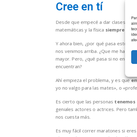
Cree en tí
Par
Desde que empecé a dar clases de ma
alm
tec
matemáticas y la física
siempre prod
ide
afe
Y ahora bien, ¿por qué pasa esto? M
nos venimos arriba. ¿Que me ha salido
mayor. Pero, ¿qué pasa si no encontra
encuentran?
Ahí empieza el problema, y es que
em
yo no valgo para las mates», o «profe 
Es cierto que las personas
tenemos 
geniales actores o actrices. Pero ta
nos cuesta más.
Es muy fácil correr maratones si ere