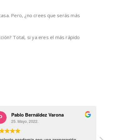
 casa. Pero, ¿no crees que serás más
ión? Total, si ya eres el más rápido
Pablo Bernáldez Varona
Pablo B
25. Mayo, 2022.
25. Mayo
celente academia con una preparación
Conseguí entrar 