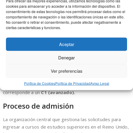
Para ofrecer las mejores experiencias, utilizamos tecnologías como las
cookies para almacenar y/o acceder a la información del dispositivo. El
consentimiento de estas tecnologías nos permitirá procesar datos como el
Generalmente, la puntuación que nos solicitarán en este
comportamiento de navegación o las identificaciones únicas en este sitio.
examen estará entre un 5.5 y un 7.5, dependiendo de la
No consentir o retirar el consentimiento, puede afectar negativamente a
carrera y prestigio de la unviersidad. Lo más habitual es
ciertas características y funciones.
un
6.0 o 6.5 para la mayoría de carreras y
universidades
, y es muy común que además nos pidan que
Aceptar
obtengamos una puntuación mínima en alguna de las 4
partes del examen o incluso en todas las partes del mismo.
Denegar
Por seguir con el ejemplo anterior, en la facultad de Ciencias
Ver preferencias
Sociales de la universidad de Manchester la nota mínima que
Política de Cookies
Política de Privacidad
Aviso Legal
nos pedirán es de un
IELTS 6.5
. Este nivel de inglés
corresponde a un
C1 (avanzado).
Proceso de admisión
La organización central que gestiona las solicitudes para
ingresar a cursos de estudios superiores en el Reino Unido,