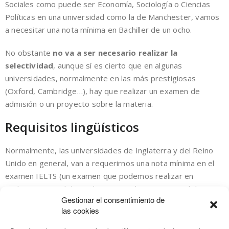
Sociales como puede ser Economía, Sociología o Ciencias
Políticas en una universidad como la de Manchester, vamos
a necesitar una nota mínima en Bachiller de un ocho.
No obstante
no va a ser necesario realizar la
selectividad
, aunque sí es cierto que en algunas
universidades, normalmente en las más prestigiosas
(Oxford, Cambridge…), hay que realizar un examen de
admisión o un proyecto sobre la materia.
Requisitos lingüísticos
Normalmente, las universidades de Inglaterra y del Reino
Unido en general, van a requerirnos una nota mínima en el
examen IELTS (un examen que podemos realizar en
cualquier parte del mundo y que mide nuestro nivel de
Gestionar el consentimiento de
inglés académico y general). Existen otros exámenes que
las cookies
las universidades también aceptan, como los certificados de
Cambridge e incluso el TOEFL