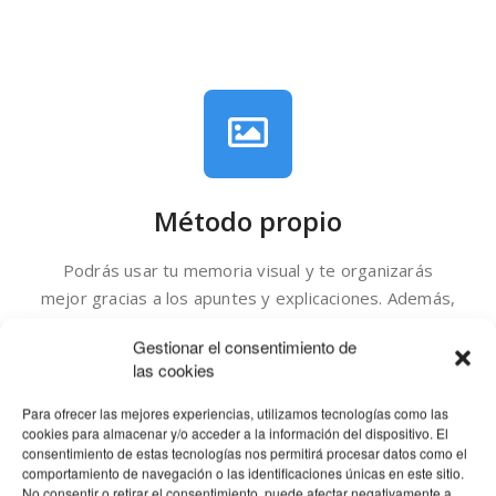
Método propio
Podrás usar tu memoria visual y te organizarás
mejor gracias a los apuntes y explicaciones. Además,
podrás emplear tu tiempo en resolver problemas,
Gestionar el consentimiento de
preguntar dudas, en lugar de en descifrar tus
las cookies
propios apuntes, corregir errores y realizar tu propio
resumen.
Para ofrecer las mejores experiencias, utilizamos tecnologías como las
cookies para almacenar y/o acceder a la información del dispositivo. El
consentimiento de estas tecnologías nos permitirá procesar datos como el
comportamiento de navegación o las identificaciones únicas en este sitio.
No consentir o retirar el consentimiento, puede afectar negativamente a