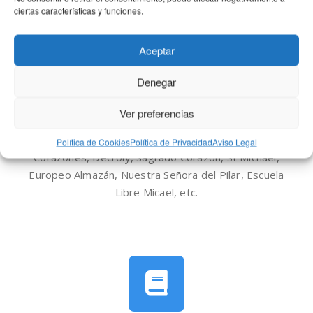
ciertas características y funciones.
Aceptar
Denegar
Cobertura en Madrid
Ver preferencias
Tenemos alumnos de muchos colegios de Madrid,
como por ejemplo: Fray Luis de León, Sagrados
Política de Cookies
Política de Privacidad
Aviso Legal
Corazones, Decroly, Sagrado Corazón, St Michael,
Europeo Almazán, Nuestra Señora del Pilar, Escuela
Libre Micael, etc.