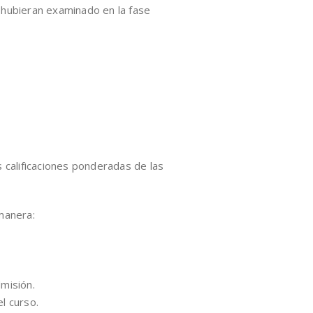
 hubieran examinado en la fase
s calificaciones ponderadas de las
 manera:
dmisión.
l curso.