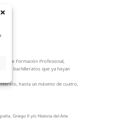
n II
s
erior de Formación Profesional,
otros bachilleratos que ya hayan
illerato, hasta un máximo de cuatro,
fía, Griego II y/o Historia del Arte