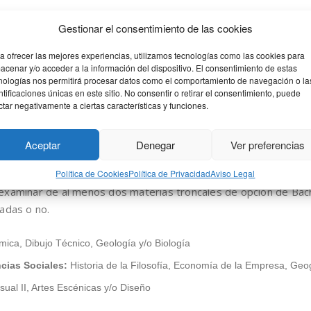
s II
Gestionar el consentimiento de las cookies
cias Sociales:
Matemáticas aplicadas a las Ciencias Sociales II o Latí
a ofrecer las mejores experiencias, utilizamos tecnologías como las cookies para
acenar y/o acceder a la información del dispositivo. El consentimiento de estas
 Arte II
nologías nos permitirá procesar datos como el comportamiento de navegación o la
ntificaciones únicas en este sitio. No consentir o retirar el consentimiento, puede
ctar negativamente a ciertas características y funciones.
tá abierta también a los estudiantes con títulos de Técnico Sup
Aceptar
Denegar
Ver preferencias
y Diseño o Técnico Deportivo Superior, así como estudiantes de 
Universidad pero que deseen mejorar su nota de admisión.
Política de Cookies
Política de Privacidad
Aviso Legal
examinar de al menos dos materias troncales de opción de Bach
adas o no.
mica, Dibujo Técnico, Geología y/o Biología
cias Sociales:
Historia de la Filosofía, Economía de la Empresa, Geogra
sual II, Artes Escénicas y/o Diseño