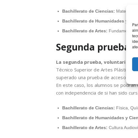
Bachillerato de Ciencias:
Matemática
Bachillerato de Humanidades y Cien
Par
alm
Bachillerato de Artes:
Fundamentos de
tec
ide
Segunda prueba:
afe
La segunda prueba, voluntaria
, es
Técnico Superior de Artes Plásticas 
superado una prueba de acceso a la 
En este caso, los alumnos se podrán 
con independencia de si han sido curs
Bachillerato de Ciencias:
Física, Quí
Bachillerato de Humanidades y Cien
Bachillerato de Artes:
Cultura Audiovi