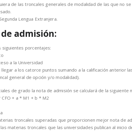
era de las troncales generales de modalidad de las que no se
rsado.
Segunda Lengua Extranjera.
 de admisión:
s siguientes porcentajes:
ato
ceso a la Universidad
legar a los catorce puntos sumando a la calificación anterior la
cal general de opción y/o modalidad).
ciales de grado la nota de admisión se calculará de la siguiente
* CFO + a * M1 + b * M2
ia
aterias troncales superadas que proporcionen mejor nota de a
s materias troncales que las universidades publican al inicio de