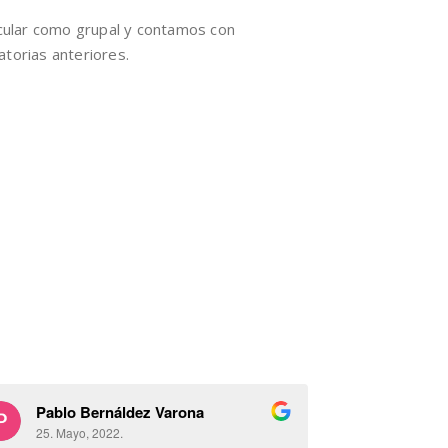
icular como grupal y contamos con
torias anteriores.
Pablo Bernáldez Varona
Pablo B
25. Mayo, 2022.
25. Mayo