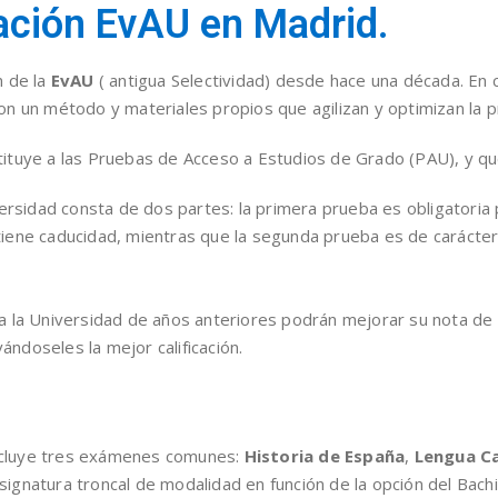
ación EvAU en Madrid.
n de la
EvAU
( antigua Selectividad) desde hace una década. En
on un método y materiales propios que agilizan y optimizan la p
tuye a las Pruebas de Acceso a Estudios de Grado (PAU), y que p
versidad consta de dos partes: la primera prueba es obligatoria 
iene caducidad, mientras que la segunda prueba es de carácter 
a la Universidad de años anteriores podrán mejorar su nota de 
rvándoseles la mejor calificación.
ncluye tres exámenes comunes:
Historia de España
,
Lengua Ca
signatura troncal de modalidad en función de la opción del Bachi