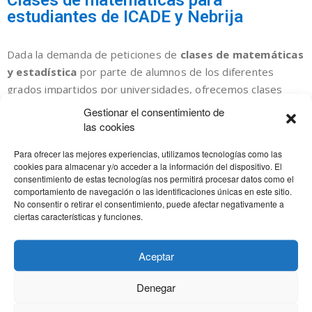
Clases de matemáticas para
estudiantes de ICADE y Nebrija
Dada la demanda de peticiones de
clases de matemáticas
y estadística
por parte de alumnos de los diferentes
grados impartidos por universidades, ofrecemos clases
tanto individuales como en ocasiones grupales.
Gestionar el consentimiento de
las cookies
Contamos con
material propio para su preparación
así
Para ofrecer las mejores experiencias, utilizamos tecnologías como las
como con material recopilado de convocatorias anteriores.
cookies para almacenar y/o acceder a la información del dispositivo. El
consentimiento de estas tecnologías nos permitirá procesar datos como el
Si tienes alguna petición especial, como por ejemplo una
comportamiento de navegación o las identificaciones únicas en este sitio.
asignatura de matemáticas relacionada con economía,
No consentir o retirar el consentimiento, puede afectar negativamente a
ciertas características y funciones.
escríbenos para ver qué solución podemos encontrar.
Como también preparamos la
Prueba de acceso a ICADE
,
Aceptar
muchos de nuestros alumnos continúan luego en las clases
Denegar
durante el primer año de carrera.