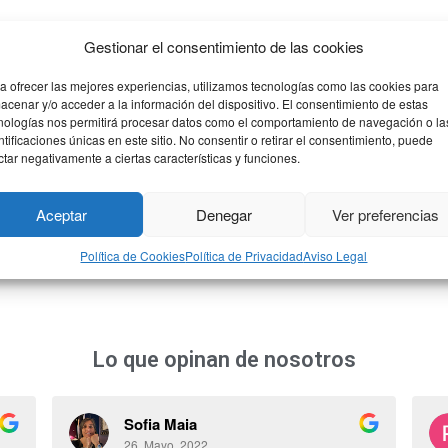
ueba se encuentra en el blog, en el siguiente
link
:
Gestionar el consentimiento de las cookies
ses, José María, es el mismo todos los años, ingeniero de ICAI, 
a ofrecer las mejores experiencias, utilizamos tecnologías como las cookies para
acenar y/o acceder a la información del dispositivo. El consentimiento de estas
Máster en formación del profesorado.
nologías nos permitirá procesar datos como el comportamiento de navegación o la
ntificaciones únicas en este sitio. No consentir o retirar el consentimiento, puede
n horario de 15 a 19h y los sábados en horario de 10 a 14h, a c
ctar negativamente a ciertas características y funciones.
lares tienen un precio de 45 euros.
Aceptar
Denegar
Ver preferencias
erencia bancaria.
Política de Cookies
Política de Privacidad
Aviso Legal
Lo que opinan de nosotros
Sofia Maia
26. Mayo, 2022.