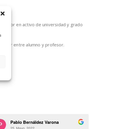
profesor en activo de universidad y grado
s
onvenir entre alumno y profesor.
Pablo Bernáldez Varona
Pablo B
25. Mayo, 2022.
25. Mayo