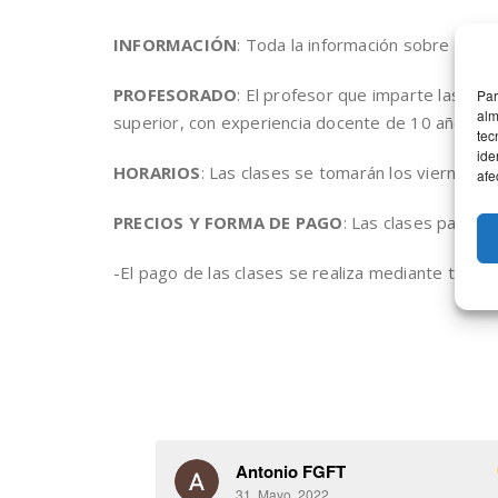
INFORMACIÓN
: Toda la información sobre la pr
PROFESORADO
: El profesor que imparte las cla
Par
alm
superior, con experiencia docente de 10 años y 
tec
ide
HORARIOS
: Las clases se tomarán los viernes e
afe
PRECIOS Y FORMA DE PAGO
: Las clases particu
-El pago de las clases se realiza mediante transf
Antonio FGFT
31. Mayo, 2022.