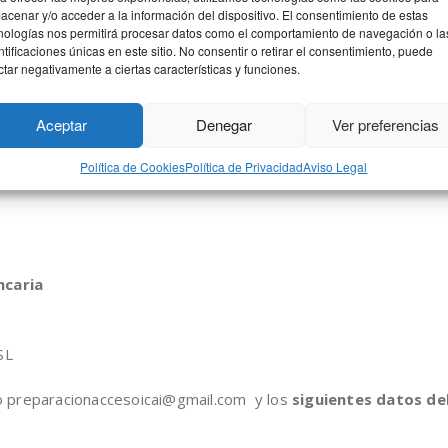
de whatsapp
( el profesor soluciona las dudas con un audio, fot
acenar y/o acceder a la información del dispositivo. El consentimiento de estas
nologías nos permitirá procesar datos como el comportamiento de navegación o la
to de compañeros.
ntificaciones únicas en este sitio. No consentir o retirar el consentimiento, puede
ctar negativamente a ciertas características y funciones.
a donde
se explican los conceptos más importantes y se p
m o Google Meet.
Aceptar
Denegar
Ver preferencias
Política de Cookies
Política de Privacidad
Aviso Legal
ncaria
SL
reo preparacionaccesoicai@gmail.com y los
siguientes datos de