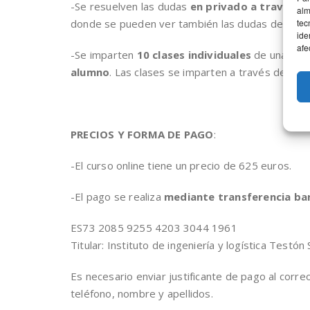
-Se resuelven las dudas
en privado a través 
alm
tec
donde se pueden ver también las dudas del res
ide
afe
-Se imparten
10 clases individuales
de una hor
alumno
. Las clases se imparten a través de
Zoo
PRECIOS Y FORMA DE PAGO
:
-El curso online tiene un precio de 625 euros.
-El pago se realiza
mediante transferencia ba
ES73 2085 9255 4203 3044 1961
Titular: Instituto de ingeniería y logística Testón 
Es necesario enviar justificante de pago al cor
teléfono, nombre y apellidos.