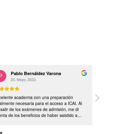
Pablo Bernáldez Varona
Pablo B
25. Mayo, 2022.
25. Mayo
celente academia con una preparación
Conseguí entrar 
talmente necesaria para el acceso a ICAI. Al
y el contenido o
 salir de los exámenes de admisión, me di
nta de los beneficios de haber asistido a
as clases (presencial en mi caso). El trato es
y personalizado y totalmente adaptado a
es
da estudiante.