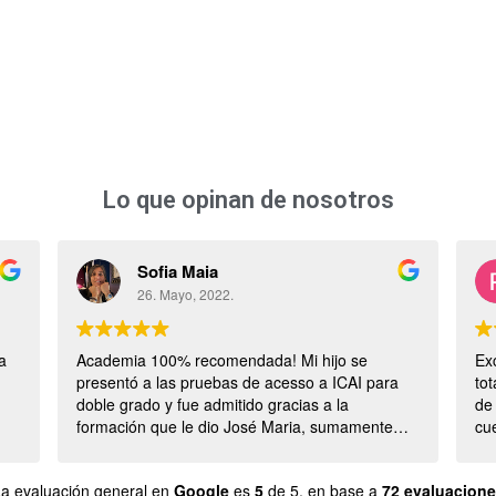
Lo que opinan de nosotros
Sofia Maia
26. Mayo, 2022.
a
Academia 100% recomendada! Mi hijo se
Ex
presentó a las pruebas de acesso a ICAI para
to
doble grado y fue admitido gracias a la
de
formación que le dio José Maria, sumamente
cue
importante teniendo en cuenta que vivimos en el
est
extranjero y no había tenido física
mu
a evaluación general en
Google
es
5
de 5,
en base a
72 evaluacion
anteriormente!
ca